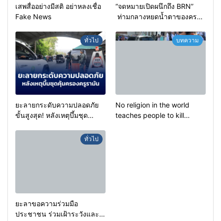
เสพสื่ออย่างมีสติ อย่าหลงเชื่อ
“จดหมายเปิดผนึกถึง BRN”
Fake News
ท่ามกลางหยดน้ำตาของครอบ
ครัวครูฟาตีเม๊าะ และเสียง
สะอื้นของทารกน้อยที่ต้อง
ทั่วไป
บทความ
กำพร้าแม่
ยะลายกระดับความปลอดภัย
No religion in the world
ขั้นสูงสุด! หลังเหตุบึ้มชุด
teaches people to kill
คุ้มครองครูรามัน ด้านข่าว
helpless people to achieve
กรองเตือนเฝ้าระวังแกนนำสั่ง
a goal.
ทั่วไป
การขยายผลโจมตี
ยะลาขอความร่วมมือ
ประชาชน ร่วมเฝ้าระวังและ