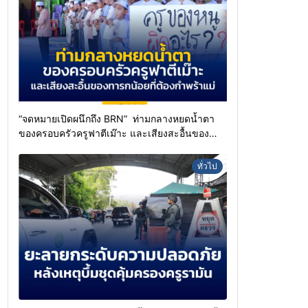
“จดหมายเปิดผนึกถึง BRN” ท่ามกลางหยดน้ำตา
ของครอบครัวครูฟาตีเม๊าะ และเสียงสะอื้นของ
ทารกน้อยที่ต้องกำพร้าแม่
ทั่วไป