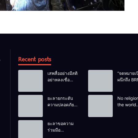
Recent posts
เสพสื่ออย่างมีสติ
“จดหมายเป
อย่าหลงเชื่อ
ผนึกถึง BR
Fake News
ท่ามกลาง
น้ำตาของ
ยะลายกระดับ
No religion
ครัวครูฟาต
ความปลอดภัย
the world
และเสียงสะ
ขั้นสูงสุด! หลังเห
teaches p
ของทารกน้อ
ตุบึ้มชุดคุ้มครอง
to kill hel
ต้องกำพร้า
ยะลาขอความ
ครูรามัน ด้าน
people to
ร่วมมือ
ข่าวกรองเตือน
achieve a 
ประชาชน ร่วม
เฝ้าระวังแกนนำ