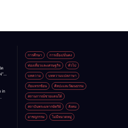
การศึกษา
การเมือง/มั่นคง
ท่องเที่ยวและเศรษฐกิจ
ทั่วไป
ิด
N”
บทความ
บทความแปลภาษา
หยด
ครอบ
ภัยแทรกซ้อน
ศิลปะและวัฒนธรรม
 in
ีเม๊าะ
สถานการณ์ชายแดนใต้
อื้น
eople
ยที่
สถาบันพระมหากษัตริย์
สังคม
pless
แม่
อาชญกรรม
ไม่มีหมวดหมู่
goal.