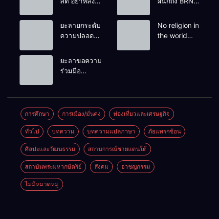
สติ อย่าหลง
ผนึกถึง BRN”
เชื่อ Fake
ท่ามกลาง
News
หยดน้ำตาของ
ยะลายกระดับ
No religion in
ครอบครัวครู
ความปลอดภัย
the world
ฟาตีเม๊าะ
ขั้นสูงสุด!
teaches
และเสียง
หลังเหตุบึ้มชุด
people to kill
ยะลาขอความ
สะอื้นของ
คุ้มครองครู
helpless
ร่วมมือ
ทารกน้อยที่
รามัน ด้าน
people to
ประชาชน
ต้องกำพร้าแม่
ข่าวกรอง
achieve a
ร่วมเฝ้าระวัง
เตือนเฝ้าระวัง
goal.
และสังเกต
แกนนำสั่งการ
บุคคลต้อง
การศึกษา
การเมือง/มั่นคง
ท่องเที่ยวและเศรษฐกิจ
ขยายผลโจมตี
สงสัย เพื่อ
ทั่วไป
บทความ
บทความแปลภาษา
ภัยแทรกซ้อน
ความปลอดภัย
ในพื้นที่
ศิลปะและวัฒนธรรม
สถานการณ์ชายแดนใต้
สถาบันพระมหากษัตริย์
สังคม
อาชญกรรม
ไม่มีหมวดหมู่