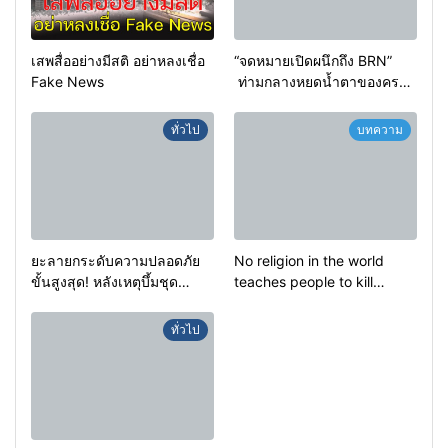
เสพสื่ออย่างมีสติ อย่าหลงเชื่อ
“จดหมายเปิดผนึกถึง BRN”
Fake News
ท่ามกลางหยดน้ำตาของครอบ
ครัวครูฟาตีเม๊าะ และเสียง
สะอื้นของทารกน้อยที่ต้อง
ทั่วไป
บทความ
กำพร้าแม่
ยะลายกระดับความปลอดภัย
No religion in the world
ขั้นสูงสุด! หลังเหตุบึ้มชุด
teaches people to kill
คุ้มครองครูรามัน ด้านข่าว
helpless people to achieve
กรองเตือนเฝ้าระวังแกนนำสั่ง
a goal.
ทั่วไป
การขยายผลโจมตี