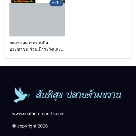
กรองเตือนเฝ้าระวังแกนนำสั่ง
a goal.
ทั่วไป
การขยายผลโจมตี
ยะลาขอความร่วมมือ
ประชาชน ร่วมเฝ้าระวังและ
สังเกตบุคคลต้องสงสัย เพื่อ
ความปลอดภัยในพื้นที่
www.southernreports.com
© copyright 2026