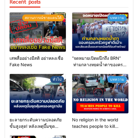
Recent posts
สถานการณ์ชายแดนใต้
บทความ
เสพสื่ออย่างมีสติ อย่าหลงเชื่อ
“จดหมายเปิดผนึกถึง BRN”
Fake News
ท่ามกลางหยดน้ำตาของครอบ
ครัวครูฟาตีเม๊าะ และเสียง
สะอื้นของทารกน้อยที่ต้อง
ทั่วไป
บทความ
กำพร้าแม่
ยะลายกระดับความปลอดภัย
No religion in the world
ขั้นสูงสุด! หลังเหตุบึ้มชุด
teaches people to kill
คุ้มครองครูรามัน ด้านข่าว
helpless people to achieve