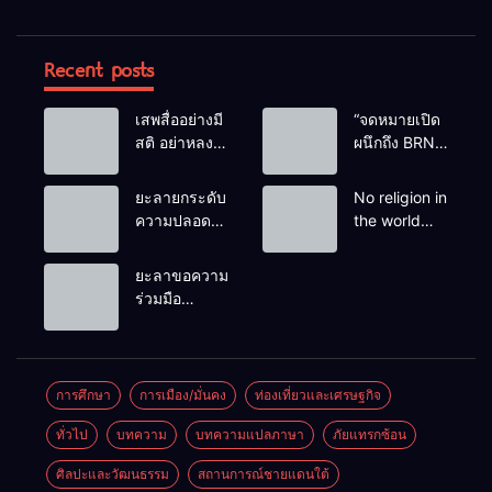
Recent posts
เสพสื่ออย่างมี
“จดหมายเปิด
สติ อย่าหลง
ผนึกถึง BRN”
เชื่อ Fake
ท่ามกลาง
News
หยดน้ำตาของ
ยะลายกระดับ
No religion in
ครอบครัวครู
ความปลอดภัย
the world
ฟาตีเม๊าะ
ขั้นสูงสุด!
teaches
และเสียง
หลังเหตุบึ้มชุด
people to kill
ยะลาขอความ
สะอื้นของ
คุ้มครองครู
helpless
ร่วมมือ
ทารกน้อยที่
รามัน ด้าน
people to
ประชาชน
ต้องกำพร้าแม่
ข่าวกรอง
achieve a
ร่วมเฝ้าระวัง
เตือนเฝ้าระวัง
goal.
และสังเกต
แกนนำสั่งการ
บุคคลต้อง
การศึกษา
การเมือง/มั่นคง
ท่องเที่ยวและเศรษฐกิจ
ขยายผลโจมตี
สงสัย เพื่อ
ทั่วไป
บทความ
บทความแปลภาษา
ภัยแทรกซ้อน
ความปลอดภัย
ในพื้นที่
ศิลปะและวัฒนธรรม
สถานการณ์ชายแดนใต้