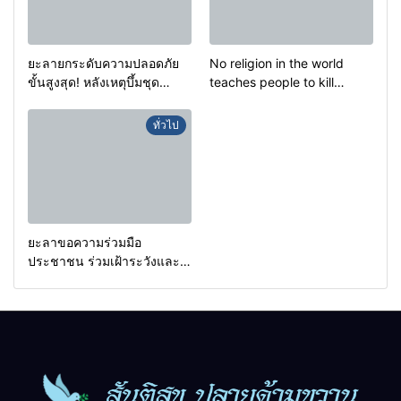
ยะลายกระดับความปลอดภัย
No religion in the world
ขั้นสูงสุด! หลังเหตุบึ้มชุด
teaches people to kill
คุ้มครองครูรามัน ด้านข่าว
helpless people to achieve
กรองเตือนเฝ้าระวังแกนนำสั่ง
a goal.
ทั่วไป
การขยายผลโจมตี
ยะลาขอความร่วมมือ
ประชาชน ร่วมเฝ้าระวังและ
สังเกตบุคคลต้องสงสัย เพื่อ
ความปลอดภัยในพื้นที่