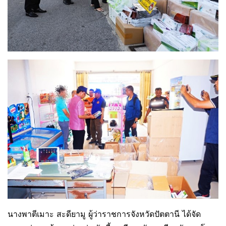
นางพาตีเมาะ สะดียามู ผู้ว่าราชการจังหวัดปัตตานี ได้จัด