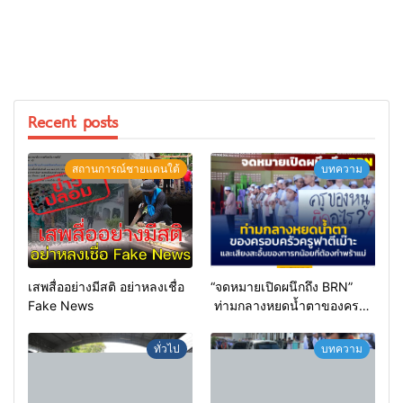
Recent posts
สถานการณ์ชายแดนใต้
บทความ
เสพสื่ออย่างมีสติ อย่าหลงเชื่อ
“จดหมายเปิดผนึกถึง BRN”
Fake News
ท่ามกลางหยดน้ำตาของครอบ
ครัวครูฟาตีเม๊าะ และเสียง
สะอื้นของทารกน้อยที่ต้อง
ทั่วไป
บทความ
กำพร้าแม่