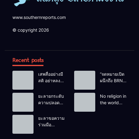
www.southernreports.com
© copyright 2026
Recent posts
เสพสื่ออย่างมี
“จดหมายเปิด
สติ อย่าหลง
ผนึกถึง BRN”
เชื่อ Fake
ท่ามกลาง
News
หยดน้ำตาของ
ยะลายกระดับ
No religion in
ครอบครัวครู
ความปลอดภัย
the world
ฟาตีเม๊าะ
ขั้นสูงสุด!
teaches
และเสียง
หลังเหตุบึ้มชุด
people to kill
ยะลาขอความ
สะอื้นของ
คุ้มครองครู
helpless
ร่วมมือ
ทารกน้อยที่
รามัน ด้าน
people to
ประชาชน
ต้องกำพร้าแม่
ข่าวกรอง
achieve a
ร่วมเฝ้าระวัง