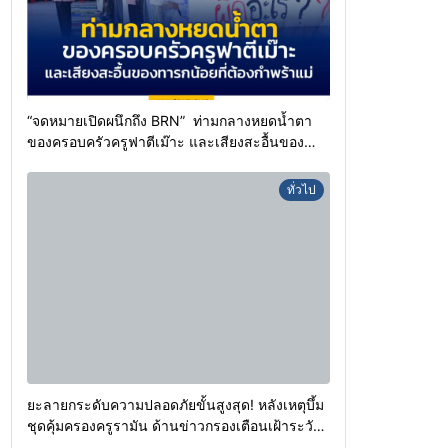
“จดหมายเปิดผนึกถึง BRN” ท่ามกลางหยดน้ำตา
ของครอบครัวครูฟาตีเม๊าะ และเสียงสะอื้นของ
ทารกน้อยที่ต้องกำพร้าแม่
ทั่วไป
ยะลายกระดับความปลอดภัยขั้นสูงสุด! หลังเหตุบึ้ม
ชุดคุ้มครองครูรามัน ด้านข่าวกรองเตือนเฝ้าระวัง
แกนนำสั่งการขยายผลโจมตี