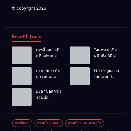
© copyright 2026
Recent posts
เสพสื่ออย่างมี
“จดหมายเปิด
สติ อย่าหลง
ผนึกถึง BRN”
เชื่อ Fake
ท่ามกลาง
News
หยดน้ำตาของ
ยะลายกระดับ
No religion in
ครอบครัวครู
ความปลอดภัย
the world
ฟาตีเม๊าะ
ขั้นสูงสุด!
teaches
และเสียง
หลังเหตุบึ้มชุด
people to kill
ยะลาขอความ
สะอื้นของ
คุ้มครองครู
helpless
ร่วมมือ
ทารกน้อยที่
รามัน ด้าน
people to
ประชาชน
ต้องกำพร้าแม่
ข่าวกรอง
achieve a
ร่วมเฝ้าระวัง
เตือนเฝ้าระวัง
goal.
และสังเกต
แกนนำสั่งการ
บุคคลต้อง
การศึกษา
การเมือง/มั่นคง
ท่องเที่ยวและเศรษฐกิจ
ขยายผลโจมตี
สงสัย เพื่อ