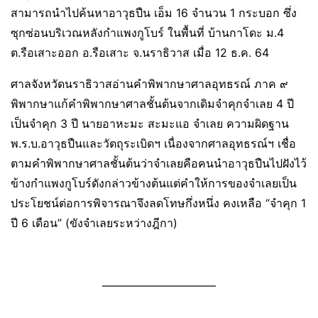
สามารถนำไปค้นหาอาวุธปืน เอ็ม 16 จำนวน 1 กระบอก ซึ่ง
ซุกซ่อนบริเวณหลังกำแพงกูโบร์ ในพื้นที่ บ้านกาโดะ ม.4
ต.รือเสาะออก อ.รือเสาะ จ.นราธิวาส เมื่อ 12 ธ.ค. 64
ศาลจังหวัดนราธิวาสอ่านคำพิพากษาศาลอุทธรณ์ ภาค ๙
พิพากษาแก้คำพิพากษาศาลชั้นต้นจากเดิมจำคุกจำเลย 4 ปี
เป็นจำคุก 3 ปี นายอาหะมะ สะมะแอ จำเลย ความผิดฐาน
พ.ร.บ.อาวุธปืนและวัตถุระเบิดฯ เนื่องจากศาลอุทธรณ์ฯ เชื่อ
ตามคำพิพากษาศาลชั้นต้นว่าจำเลยคือคนนำอาวุธปืนไปฝังไว้
ข้างกำแพงกูโบร์ดังกล่าวข้างต้นแต่คำให้การของจำเลยเป็น
ประโยชน์ต่อการพิจารณาจึงลดโทษกึ่งหนึ่ง คงเหลือ “จำคุก 1
ปี 6 เดือน” (ขังจำเลยระหว่างฎีกา)
——————————