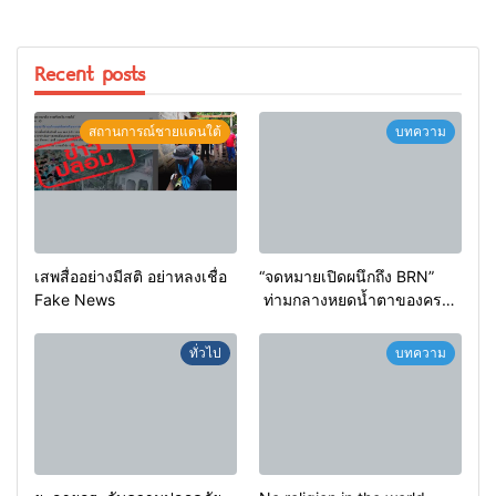
Recent posts
สถานการณ์ชายแดนใต้
บทความ
เสพสื่ออย่างมีสติ อย่าหลงเชื่อ
“จดหมายเปิดผนึกถึง BRN”
Fake News
ท่ามกลางหยดน้ำตาของครอบ
ครัวครูฟาตีเม๊าะ และเสียง
สะอื้นของทารกน้อยที่ต้อง
ทั่วไป
บทความ
กำพร้าแม่