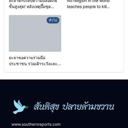
ยะลายกระดับความปลอดภัย
No religion in the world
ขั้นสูงสุด! หลังเหตุบึ้มชุด
teaches people to kill
คุ้มครองครูรามัน ด้านข่าว
helpless people to achieve
กรองเตือนเฝ้าระวังแกนนำสั่ง
a goal.
ทั่วไป
การขยายผลโจมตี
ยะลาขอความร่วมมือ
ประชาชน ร่วมเฝ้าระวังและ
สังเกตบุคคลต้องสงสัย เพื่อ
ความปลอดภัยในพื้นที่
www.southernreports.com