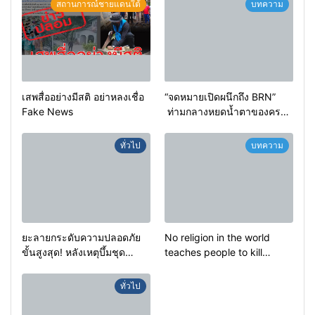
สถานการณ์ชายแดนใต้
บทความ
เสพสื่ออย่างมีสติ อย่าหลงเชื่อ
“จดหมายเปิดผนึกถึง BRN”
Fake News
ท่ามกลางหยดน้ำตาของครอบ
ครัวครูฟาตีเม๊าะ และเสียง
สะอื้นของทารกน้อยที่ต้อง
ทั่วไป
บทความ
กำพร้าแม่
ยะลายกระดับความปลอดภัย
No religion in the world
ขั้นสูงสุด! หลังเหตุบึ้มชุด
teaches people to kill
คุ้มครองครูรามัน ด้านข่าว
helpless people to achieve
กรองเตือนเฝ้าระวังแกนนำสั่ง
a goal.
ทั่วไป
การขยายผลโจมตี