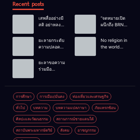
Recent posts
เสพสื่ออย่างมี
“จดหมายเปิด
สติ อย่าหลง
ผนึกถึง BRN”
เชื่อ Fake
ท่ามกลาง
News
หยดน้ำตาของ
ยะลายกระดับ
No religion in
ครอบครัวครู
ความปลอดภัย
the world
ฟาตีเม๊าะ
ขั้นสูงสุด!
teaches
และเสียง
หลังเหตุบึ้มชุด
people to kill
ยะลาขอความ
สะอื้นของ
คุ้มครองครู
helpless
ร่วมมือ
ทารกน้อยที่
รามัน ด้าน
people to
ประชาชน
ต้องกำพร้าแม่
ข่าวกรอง
achieve a
ร่วมเฝ้าระวัง
เตือนเฝ้าระวัง
goal.
และสังเกต
แกนนำสั่งการ
บุคคลต้อง
การศึกษา
การเมือง/มั่นคง
ท่องเที่ยวและเศรษฐกิจ
ขยายผลโจมตี
สงสัย เพื่อ
ทั่วไป
บทความ
บทความแปลภาษา
ภัยแทรกซ้อน
ความปลอดภัย
ในพื้นที่
ศิลปะและวัฒนธรรม
สถานการณ์ชายแดนใต้
สถาบันพระมหากษัตริย์
สังคม
อาชญกรรม