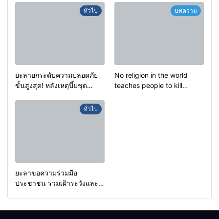
สะอื้นของทารกน้อยที่ต้อง
ทั่วไป
บทความ
กำพร้าแม่
ยะลายกระดับความปลอดภัย
No religion in the world
ขั้นสูงสุด! หลังเหตุบึ้มชุด
teaches people to kill
คุ้มครองครูรามัน ด้านข่าว
helpless people to achieve
กรองเตือนเฝ้าระวังแกนนำสั่ง
a goal.
ทั่วไป
การขยายผลโจมตี
ยะลาขอความร่วมมือ
ประชาชน ร่วมเฝ้าระวังและ
สังเกตบุคคลต้องสงสัย เพื่อ
ความปลอดภัยในพื้นที่