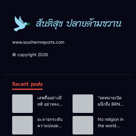
www.southernreports.com
© copyright 2026
Recent posts
เสพสื่ออย่างมี
“จดหมายเปิด
สติ อย่าหลง
ผนึกถึง BRN”
เชื่อ Fake
ท่ามกลาง
News
หยดน้ำตาของ
ยะลายกระดับ
No religion in
ครอบครัวครู
ความปลอดภัย
the world
ฟาตีเม๊าะ
ขั้นสูงสุด!
teaches
และเสียง