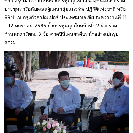
ข่าว​ สรุปผลความคืบหน้า​การพูดคุยเพื่อสันติสุข​หลังจากร่วม
ประชุมหารือกับคณะผู้แทนกลุ่มแนวร่วม​ปฏิวัติแห่งชาติ​ หรือ​
BRN​ ณ กรุงกัวลาลัมเปอร์ ประเทศมาเลเซีย​ ระหว่างวันที่​ 11
– 12​ มกราคม​ 2565 ย้ำการพูดคุยคืบหน้า​ทั้ง​ 2 ฝ่ายร่วม
กำหนดสารัตถะ​ 3 ข้อ​ คาดปีนี้​เห็นผลคืบหน้าอย่างเป็นรูป
ธรรม​