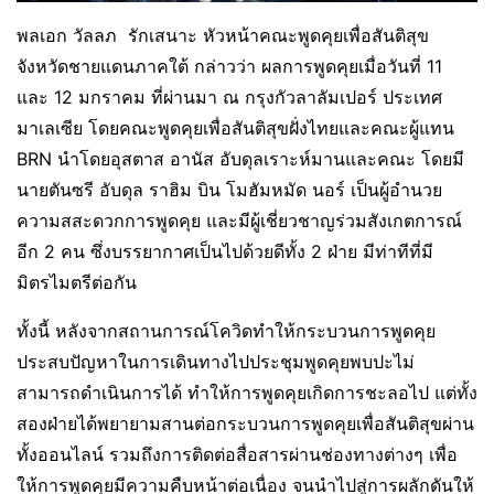
พลเอก วัลลภ รักเสนาะ​ หัวหน้าคณะพูดคุยเพื่อสันติสุข
จังหวัดชายแดนภาคใต้​ กล่าวว่า ผลการพูดคุยเมื่อวันที่​ 11
และ​ 12 มกราคม​ ที่ผ่านมา​ ณ กรุงกัวลาลัมเปอร์ ประเทศ
มาเลเซีย โดยคณะพูดคุยเพื่อสันติสุขฝั่งไทย​และคณะผู้แทน
BRN นำโดยอุสตาส อานัส อับดุลเราะห์มาน​และคณะ​ โดยมี
นายตันซรี อับดุล ราฮิม บิน โมฮัมหมัด นอร์ เป็นผู้อำนวย
ความสสะดวกการพูดคุย​ และมีผู้เชี่ยวชาญร่วมสังเกตการณ์
อีก 2 คน​ ซึ่งบรรยากาศเป็นไปด้วยดีทั้ง​ 2 ฝ่าย​ มีท่าที​ที่มี
มิตรไมตรีต่อกัน
ทั้งนี้ หลังจากสถานการณ์โควิดทำให้กระบวนการพูดคุย
ประสบปัญหาในการเดินทางไปประชุมพูดคุยพบปะไม่
สามารถดำเนินการ​ได้​ ทำให้การพูดคุยเกิดการชะลอไป​ แต่ทั้ง
สองฝ่ายได้พยายามสานต่อกระบวนการพูดคุยเพื่อสันติสุขผ่าน
ทั้งออนไลน์​ รวมถึงการติดต่อสื่อสารผ่านช่องทางต่างๆ​ เพื่อ
ให้การพูดคุยมีความคืบหน้า​ต่อเนื่อง​ จนนำไปสู่การผลักดันให้