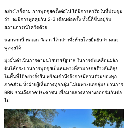
อย่างไรก็ตาม​ การพูดคุยครั้งต่อไป​ ได้มีการหารือในที่ประชุม
ว่า จะมีการพูดคุย​กัน 2-3 เดือนต่อครั้ง​ ทั้งนี้ก็ขึ้นอยู่กับ​
สถานการณ์โควิดด้วย
นอกจากนี้​ พลเอก วัลลภ ​ได้กล่าวทิ้งท้าย​โดยยืนยันว่า​ คณะ
พูดคุย​ได้
มุ่งมั่น​ดำเนินการตามนโยบายรัฐบาล​ ในการขับเคลื่อนผลัก
ดันให้กระบวนการพูดคุยเป็นหนทางที่สามารถสร้างสันติสุข
ในพื้นที่​ได้อย่างยั่งยืน​ พร้อมคำนึงถึงการมีส่วนร่วมของทุก
ภาคส่วน​ ทั้งฝ่ายผู้เห็นต่างทุกกลุ่ม​ ไม่เฉพาะแต่กลุ่ม​ขบวนการ
BRN​ รวมถึงภาคประชาชน​ เพื่อมาแสวงหาทางออกร่มกันต่อ
ไป​