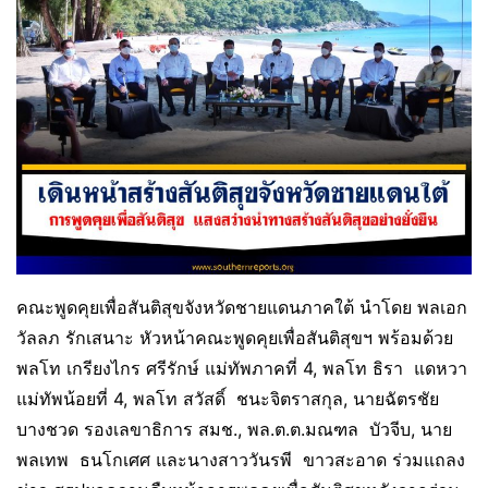
คณะพูดคุยเพื่อสันติสุขจังหวัดชายแดนภาคใต้​ นำโดย​ พลเอก
วัลลภ รักเสนาะ​ หัวหน้าคณะพูดคุยเพื่อสันติสุข​ฯ​ พร้อมด้วย​
พลโท เกรียงไกร​ ศรีรักษ์​ แม่ทัพภาคที่​ 4, พลโท ธิรา แดหวา​
แม่ทัพน้อยที่​ 4,​ พลโท​ สวัสดิ์​ ชนะจิตราสกุล​, นายฉัตรชัย​
บางชวด​ รองเลขาธิการ​ สมช.,​ พล.ต.ต.มณฑล​ บัวจีบ​, นาย
พลเทพ​ ธนโกเศศ​ และ​นางสาววันรพี ขาวสะอาด​ ร่วมแถลง